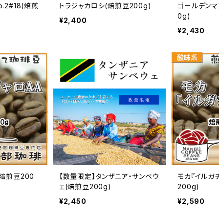
.2#18(焙煎
トラジャカロシ(焙煎豆200g)
ゴールデンマ
0g)
¥2,400
¥2,430
焙煎豆200
【数量限定】タンザニア・サンベウ
モカ『イルガ
ェ(焙煎豆200g)
200g)
¥2,450
¥2,590