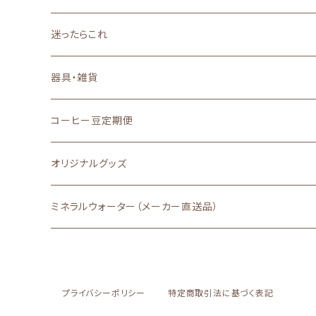
深いコクと力強い苦味
迷ったらこれ
器具・雑貨
コーヒー豆定期便
オリジナルグッズ
ミネラルウォーター（メーカー直送品）
プライバシーポリシー
特定商取引法に基づく表記