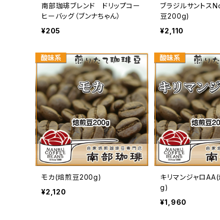
南部珈琲ブレンド ドリップコー
ブラジルサントスNo
ヒーバッグ（ブンナちゃん）
豆200g)
¥205
¥2,110
モカ(焙煎豆200g)
キリマンジャロAA(
g)
¥2,120
¥1,960