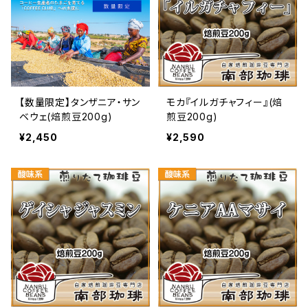
【数量限定】タンザニア・サン
モカ『イルガチャフィー』(焙
ベウェ(焙煎豆200g)
煎豆200g)
¥2,450
¥2,590