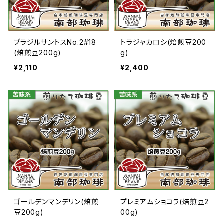
ブラジルサントスNo.2#18
トラジャカロシ(焙煎豆200
(焙煎豆200g)
g)
¥2,110
¥2,400
ゴールデンマンデリン(焙煎
プレミアムショコラ(焙煎豆2
豆200g)
00g)