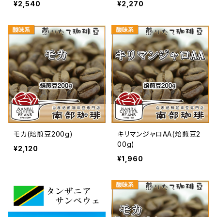
¥2,540
¥2,270
モカ(焙煎豆200g)
キリマンジャロAA(焙煎豆2
00g)
¥2,120
¥1,960