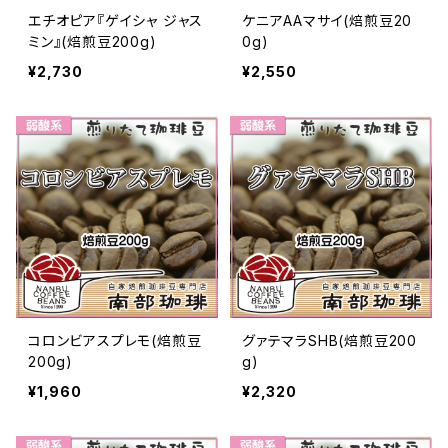
エチオピア『ゲイシャ ジャス
ケニアAAマサイ(焙煎豆20
ミン』(焙煎豆200g)
0g)
¥2,730
¥2,550
コロンビアスプレモ(焙煎豆
グァテマラSHB(焙煎豆200
200g)
g)
¥1,960
¥2,320