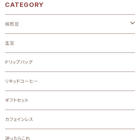
CATEGORY
焙煎豆
地域別
生豆
中南米
味わい
ドリップバッグ
アフリカ
フルーティーな酸味を楽しむ
ストレート
リキッドコーヒー
アジア
バランスの良い味と香り
ブレンド
ギフトセット
その他
口に広がる柔らかな甘味
カフェインレス
深いコクと力強い苦味
迷ったらこれ