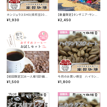
ホンジュラスSHG(焙煎豆200
【数量限定】タンザニア・サンベ
g)
ウェ(焙煎豆200g)
¥1,930
¥2,450
【初回限定】【お一人様1回1個ま
今月のお買い得豆 ハイランド
で】おすすめコーヒーお試しセッ
スウィート(焙煎豆200g)
¥1,500
¥1,800
ト（100g×2種類）