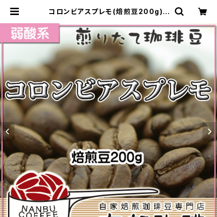
コロンビアスプレモ(焙煎豆200g) |
南部珈琲 ナンブコーヒー Online Sh
op