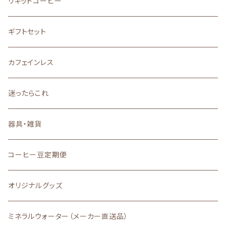
ストレート
リキッドコーヒー
アジア
バランスの良い味と香り
ブレンド
ギフトセット
その他
口に広がる柔らかな甘味
カフェインレス
深いコクと力強い苦味
迷ったらこれ
器具・雑貨
コーヒー豆定期便
オリジナルグッズ
ミネラルウォーター（メーカー直送品）