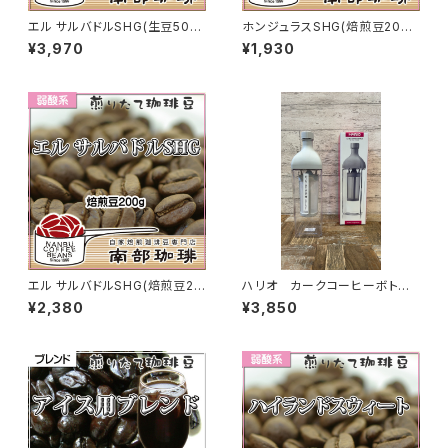
エル サルバドルSHG(生豆500
ホンジュラスSHG(焙煎豆200
g)
g)
¥3,970
¥1,930
エル サルバドルSHG(焙煎豆20
ハリオ カークコーヒーボトル
0g)
（KAC-110-PGR）
¥2,380
¥3,850