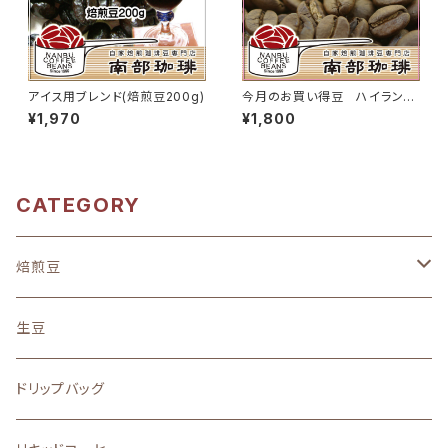
アイス用ブレンド(焙煎豆200g)
今月のお買い得豆 ハイランド
スウィート(焙煎豆200g)
¥1,970
¥1,800
CATEGORY
焙煎豆
地域別
生豆
中南米
味わい
ドリップバッグ
アフリカ
フルーティーな酸味を楽しむ