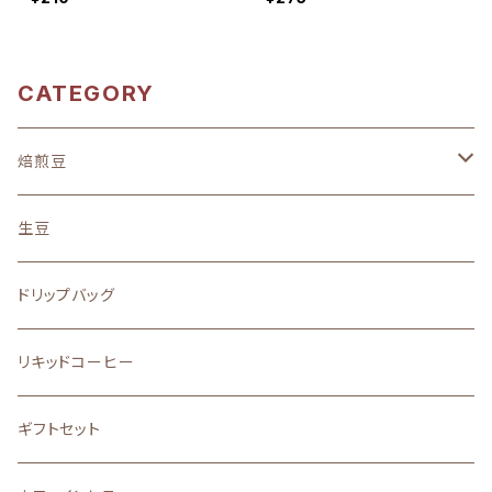
のご購入不可
のご購入不可
CATEGORY
焙煎豆
地域別
生豆
中南米
味わい
ドリップバッグ
アフリカ
フルーティーな酸味を楽しむ
ストレート
リキッドコーヒー
アジア
バランスの良い味と香り
ブレンド
ギフトセット
その他
口に広がる柔らかな甘味