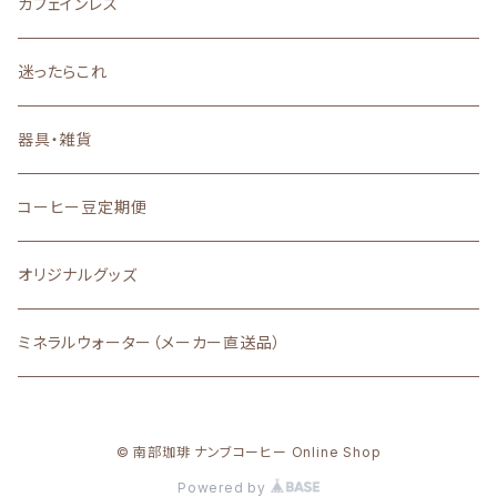
カフェインレス
深いコクと力強い苦味
迷ったらこれ
器具・雑貨
コーヒー豆定期便
オリジナルグッズ
ミネラルウォーター（メーカー直送品）
© 南部珈琲 ナンブコーヒー Online Shop
Powered by