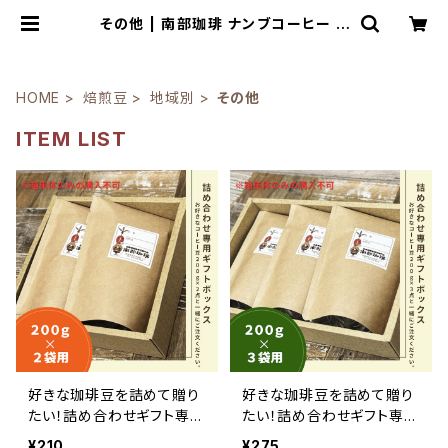
その他 | 南部珈琲 ナンブコーヒー O
nline Shop
HOME
焙煎豆
地域別
その他
ITEM LIST
好きな珈琲豆を詰めて贈り
好きな珈琲豆を詰めて贈り
たい！詰め合わせギフト専用
たい！詰め合わせギフト専用
箱（200g×2種類用）箱のみ
箱（200g×3種類用）箱のみ
¥210
¥275