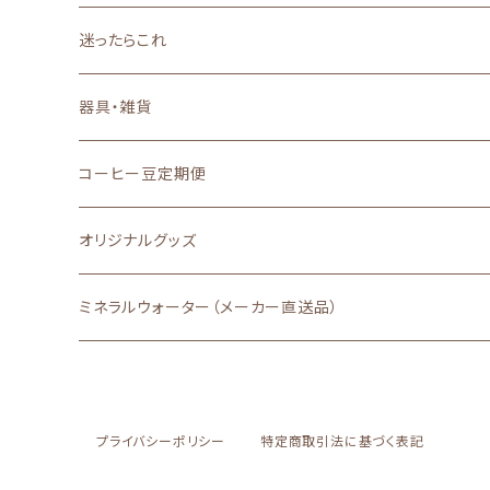
深いコクと力強い苦味
迷ったらこれ
器具・雑貨
コーヒー豆定期便
オリジナルグッズ
ミネラルウォーター（メーカー直送品）
プライバシーポリシー
特定商取引法に基づく表記