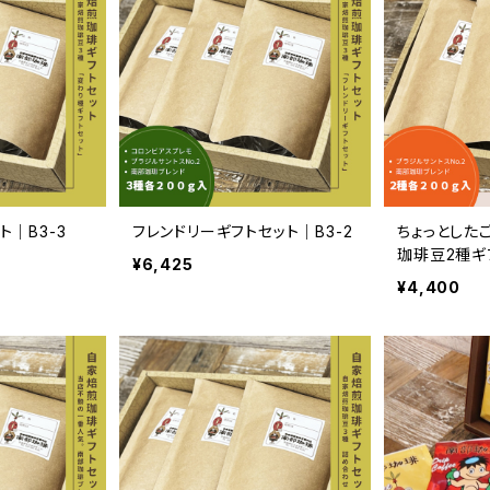
｜B3-3
フレンドリーギフトセット｜B3-2
ちょっとした
珈琲豆2種ギ
¥6,425
サントス、南
¥4,400
2-1