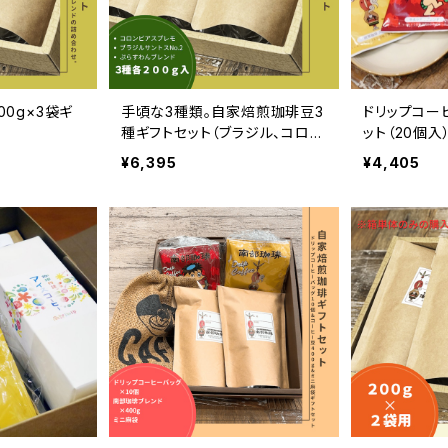
00g×3袋ギ
手頃な3種類。自家焙煎珈琲豆3
ドリップコー
種ギフトセット（ブラジル、コロン
ット（20個入）
ビア、オリジナルブレンド）｜B3-1
¥6,395
¥4,405