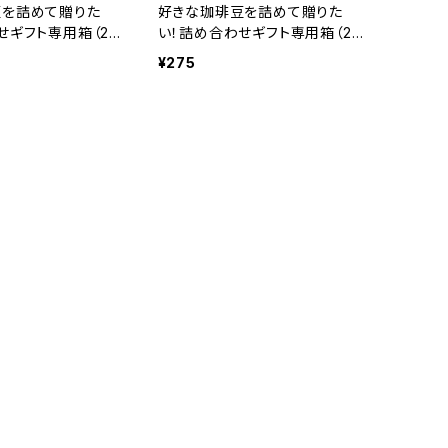
豆を詰めて贈りた
好きな珈琲豆を詰めて贈りた
せギフト専用箱（20
い！詰め合わせギフト専用箱（20
用）箱のみのご購入不
0g×3種類用）箱のみのご購入不
¥275
可