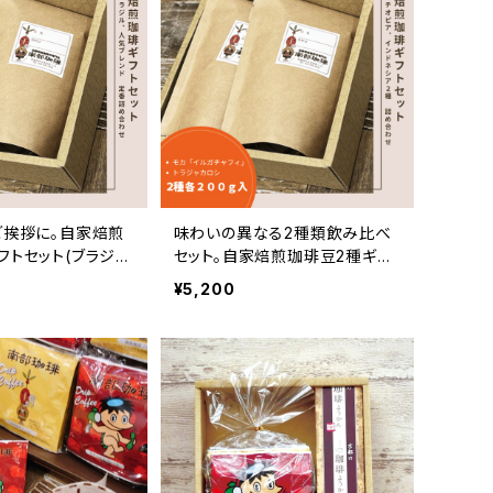
ご挨拶に。自家焙煎
味わいの異なる2種類飲み比べ
フトセット(ブラジル
セット。自家焙煎珈琲豆2種ギフ
部珈琲ブレンド)｜B
トセット（トラジャカロシ、イルガ
¥5,200
チャフィ）｜B2-2