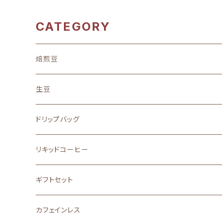
CATEGORY
焙煎豆
地域別
生豆
中南米
味わい
ドリップバッグ
アフリカ
フルーティーな酸味を楽しむ
ストレート
リキッドコーヒー
アジア
バランスの良い味と香り
ブレンド
ギフトセット
その他
口に広がる柔らかな甘味
カフェインレス