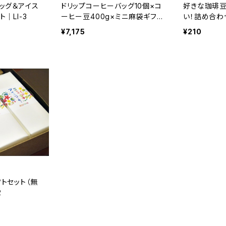
ッグ＆アイス
ドリップコーヒーバッグ10個×コ
好きな珈琲
｜LI-3
ーヒー豆400g×ミニ麻袋ギフト
い！詰め合わ
セット｜B6-1
0g×2種類
¥7,175
¥210
可
トセット（無
2