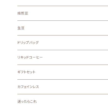
焙煎豆
地域別
生豆
中南米
味わい
ドリップバッグ
アフリカ
フルーティーな酸味を楽しむ
ストレート
リキッドコーヒー
アジア
バランスの良い味と香り
ブレンド
ギフトセット
その他
口に広がる柔らかな甘味
カフェインレス
深いコクと力強い苦味
迷ったらこれ