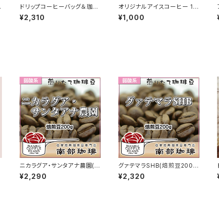
コ
ドリップコーヒーバッグ＆珈琲
オリジナルアイスコーヒー 10
ようかんギフトセット｜B2V-1
00ml
¥2,310
¥1,000
ン
ニカラグア・サンタアナ農園(焙
グァテマラSHB(焙煎豆200
煎豆200g)
g)
¥2,290
¥2,320