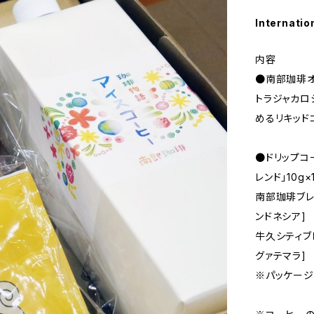
Internatio
内容
●南部珈琲オリ
トラジャカロ
めるリキッド
●ドリップコ
レンド」10g×
南部珈琲ブレ
ンドネシア]
牛久シティブ
グァテマラ]
※パッケージ