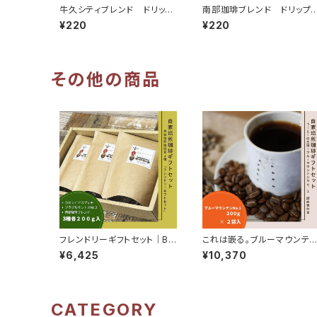
牛久シティブレンド ドリップ
南部珈琲ブレンド ドリップ
コーヒーバッグ（キューちゃん）
ーヒーバッグ（ブンナちゃん）
¥220
¥220
その他の商品
フレンドリーギフトセット｜B3
これは嵌る。ブルーマウンテ
-2
No.1自家焙煎コーヒーギフト
¥6,425
¥10,370
セット｜B2-4
CATEGORY