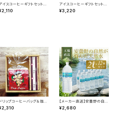
アイスコーヒーギフトセット
アイスコーヒーギフトセット
（無糖1L、2本入）｜LI-4
（無糖1L、3本入）｜LI-2
¥2,110
¥3,220
ドリップコーヒーバッグ＆珈琲
【メーカー直送】安曇野の自然
ようかんギフトセット｜B2V-1
が育んだ天然水2L（6本入）2
¥2,310
¥2,680
ケースセット（送料無料 一部
地域のぞく）