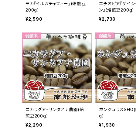
モカ『イルガチャフィー』(焙煎豆
エチオピア『ゲイシ
200g)
ン』(焙煎豆200g)
¥2,590
¥2,730
ニカラグア・サンタアナ農園(焙
ホンジュラスSHG(
煎豆200g)
g)
¥2,290
¥1,930