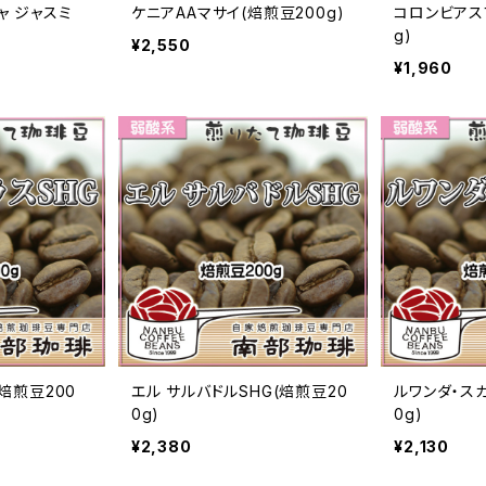
ャ ジャスミ
ケニアAAマサイ(焙煎豆200g)
コロンビアス
g)
¥2,550
¥1,960
焙煎豆200
エル サルバドルSHG(焙煎豆20
ルワンダ・ス
0g)
0g)
¥2,380
¥2,130