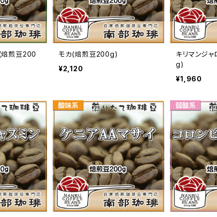
(焙煎豆200
モカ(焙煎豆200g)
キリマンジャロ
g)
¥2,120
¥1,960