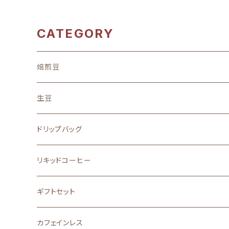
CATEGORY
焙煎豆
地域別
生豆
中南米
味わい
ドリップバッグ
アフリカ
フルーティーな酸味を楽しむ
ストレート
リキッドコーヒー
アジア
バランスの良い味と香り
ブレンド
ギフトセット
その他
口に広がる柔らかな甘味
カフェインレス