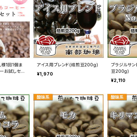
人様1回1個ま
アイス用ブレンド(焙煎豆200g)
ブラジルサント
ーお試しセッ
豆200g)
¥1,970
¥2,110