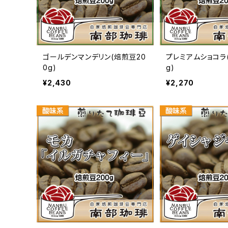
ゴールデンマンデリン(焙煎豆20
プレミアムショコラ
0g)
g)
¥2,430
¥2,270