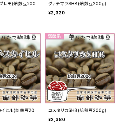
プレモ(焙煎豆200
グァテマラSHB(焙煎豆200g)
¥2,320
カイヒル(焙煎豆20
コスタリカSHB(焙煎豆200g)
¥2,380