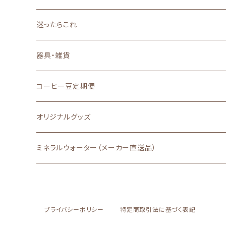
深いコクと力強い苦味
迷ったらこれ
器具・雑貨
コーヒー豆定期便
オリジナルグッズ
ミネラルウォーター（メーカー直送品）
プライバシーポリシー
特定商取引法に基づく表記