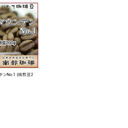
ンNo.1 (焙煎豆2