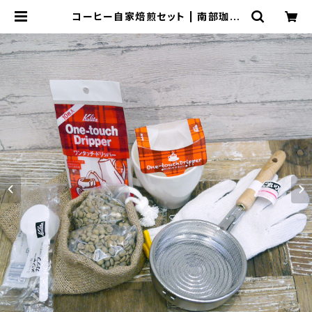
コーヒー自家焙煎セット | 南部珈琲
ナンブコーヒー Online Shop