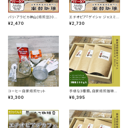
バリ・アラビカ神山(焙煎豆200
エチオピア『ゲイシャ ジャスミ
g)
ン』(焙煎豆200g)
¥2,470
¥2,730
コーヒー自家焙煎セット
手頃な3種類。自家焙煎珈琲豆3
種ギフトセット（ブラジル、コロン
¥3,300
¥6,395
ビア、オリジナルブレンド）｜B3
-1