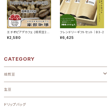
エチオピアデカフェ (焙煎豆200
フレンドリーギフトセット｜B3-2
g)
¥2,580
¥6,425
CATEGORY
焙煎豆
地域別
生豆
中南米
味わい
ドリップバッグ