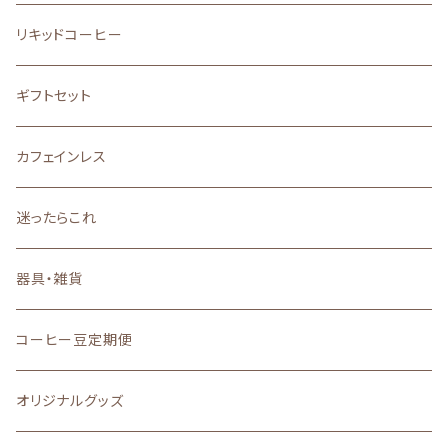
アフリカ
フルーティーな酸味を楽しむ
ストレート
リキッドコーヒー
アジア
バランスの良い味と香り
ブレンド
ギフトセット
その他
口に広がる柔らかな甘味
カフェインレス
深いコクと力強い苦味
迷ったらこれ
器具・雑貨
コーヒー豆定期便
オリジナルグッズ