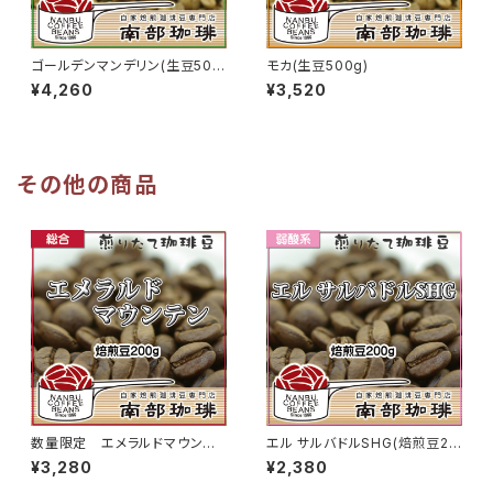
ゴールデンマンデリン(生豆500
モカ(生豆500g)
g)
¥4,260
¥3,520
その他の商品
数量限定 エメラルドマウンテ
エル サルバドルSHG(焙煎豆20
ン(焙煎豆200g)
0g)
¥3,280
¥2,380