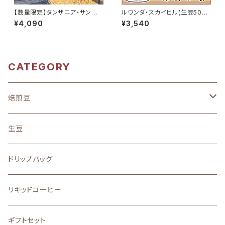
【数量限定】タンザニア・サンベ
ルワンダ・スカイヒル(生豆500
ウェ(生豆500g)
g)
¥4,090
¥3,540
CATEGORY
焙煎豆
地域別
生豆
中南米
味わい
ドリップバッグ
アフリカ
フルーティーな酸味を楽しむ
ストレート
リキッドコーヒー
アジア
バランスの良い味と香り
ブレンド
ギフトセット