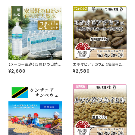
【メーカー直送】安曇野の自然が
エチオピアデカフェ (焙煎豆200
育んだ天然水2L（6本入）2ケー
g)
¥2,680
¥2,580
スセット（送料無料 一部地域の
ぞく）