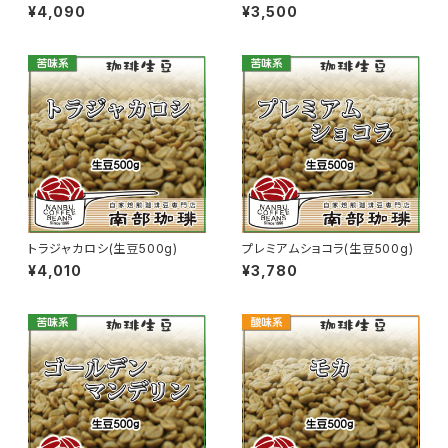
ウェ(生豆500g)
500g)
¥4,090
¥3,500
トラジャカロシ(生豆500g)
プレミアムショコラ(生豆500g)
¥4,010
¥3,780