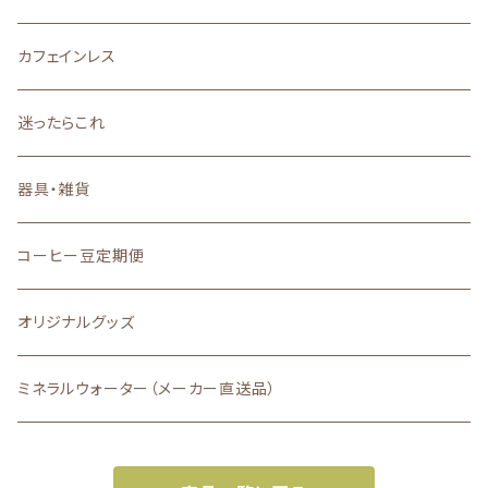
その他
口に広がる柔らかな甘味
カフェインレス
深いコクと力強い苦味
迷ったらこれ
器具・雑貨
コーヒー豆定期便
オリジナルグッズ
ミネラルウォーター（メーカー直送品）