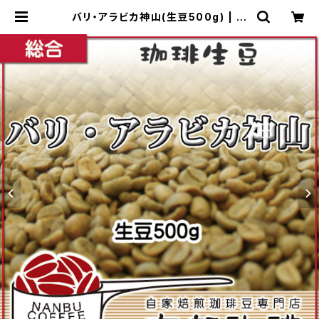
バリ・アラビカ神山(生豆500g) | 南
部珈琲 ナンブコーヒー Online Sho
p