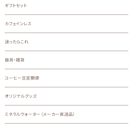
アジア
バランスの良い味と香り
ブレンド
ギフトセット
その他
口に広がる柔らかな甘味
カフェインレス
深いコクと力強い苦味
迷ったらこれ
器具・雑貨
コーヒー豆定期便
オリジナルグッズ
ミネラルウォーター（メーカー直送品）