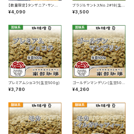
【数量限定】タンザニア・サンベ
ブラジルサントスNo.2#18(生豆
ウェ(生豆500g)
500g)
¥4,090
¥3,500
プレミアムショコラ(生豆500g)
ゴールデンマンデリン(生豆500
g)
¥3,780
¥4,260