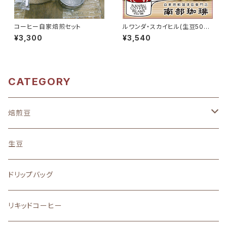
コーヒー自家焙煎セット
ルワンダ・スカイヒル(生豆500
g)
¥3,300
¥3,540
CATEGORY
焙煎豆
地域別
生豆
中南米
味わい
ドリップバッグ
アフリカ
フルーティーな酸味を楽しむ
ストレート
リキッドコーヒー