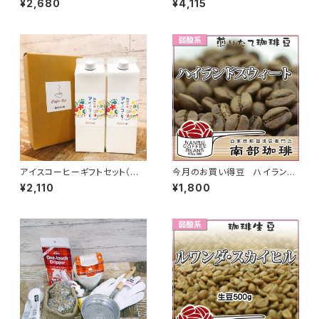
¥2,680
¥4,115
スセット（送料無料 一部地域の
プコーヒーバッグ5個×コーヒー
ぞく）
豆200g×ミニ麻袋ギフトセット
｜B3-5
アイスコーヒーギフトセット（無
今月のお買い得豆 ハイランド
糖1L、2本入）｜LI-4
スウィート(焙煎豆200g)
¥2,110
¥1,800