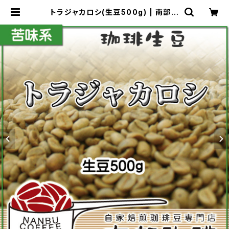
トラジャカロシ(生豆500g) | 南部珈
琲 ナンブコーヒー Online Shop