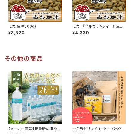
モカ(生豆500g)
モカ 『イルガチャフィー』(生豆
500g)
¥3,520
¥4,330
その他の商品
【メーカー直送】安曇野の自然が
お手軽ドリップコーヒーバッグと
育んだ天然水2L（6本入）2ケー
コーヒー豆の詰め合わせ ドリッ