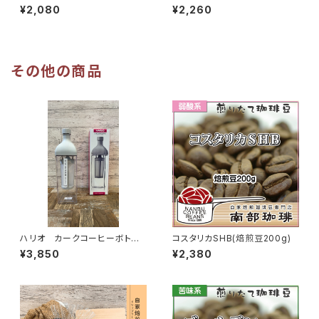
g)
¥2,080
¥2,260
その他の商品
ハリオ カークコーヒーボトル
コスタリカSHB(焙煎豆200g)
（KAC-110-PGR）
¥3,850
¥2,380