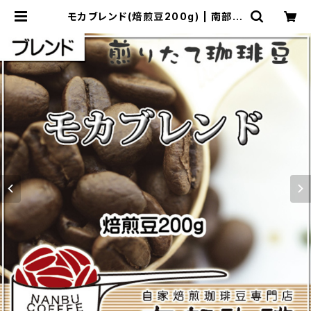
モカブレンド(焙煎豆200g) | 南部珈
琲 ナンブコーヒー Online Shop