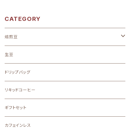
CATEGORY
焙煎豆
地域別
生豆
中南米
味わい
ドリップバッグ
アフリカ
フルーティーな酸味を楽しむ
ストレート
リキッドコーヒー
アジア
バランスの良い味と香り
ブレンド
ギフトセット
その他
口に広がる柔らかな甘味
カフェインレス