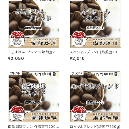
ぷらすわん・ブレンド(焙煎豆20
スペシャルブレンド(焙煎豆200
0g)
g)
¥2,050
¥2,010
南部珈琲ブレンド(焙煎豆200
ロイヤルブレンド(焙煎豆200g)