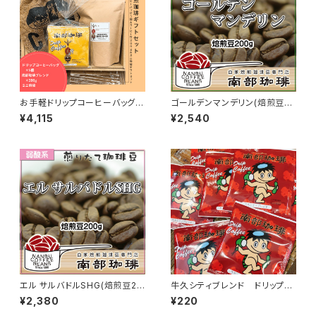
お手軽ドリップコーヒーバッグと
ゴールデンマンデリン(焙煎豆20
コーヒー豆の詰め合わせ ドリッ
0g)
¥4,115
¥2,540
プコーヒーバッグ5個×コーヒー
豆200g×ミニ麻袋ギフトセット
｜B3-5
エル サルバドルSHG(焙煎豆20
牛久シティブレンド ドリップコ
0g)
ーヒーバッグ（キューちゃん）
¥2,380
¥220