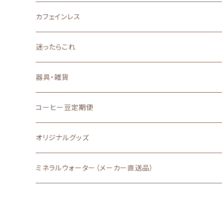
その他
口に広がる柔らかな甘味
カフェインレス
深いコクと力強い苦味
迷ったらこれ
器具・雑貨
コーヒー豆定期便
オリジナルグッズ
ミネラルウォーター（メーカー直送品）