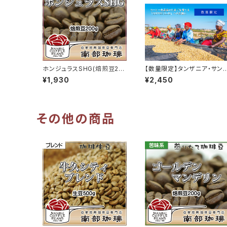
ホンジュラスSHG(焙煎豆20
【数量限定】タンザニア・サン
0g)
ベウェ(焙煎豆200g)
¥1,930
¥2,450
その他の商品