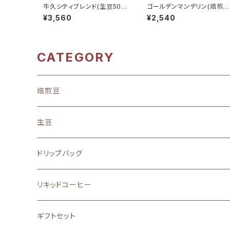
牛久シティブレンド(生豆500
ゴールデンマンデリン(焙煎豆
g)
200g)
¥3,560
¥2,540
CATEGORY
焙煎豆
地域別
生豆
中南米
味わい
ドリップバッグ
アフリカ
フルーティーな酸味を楽しむ
ストレート
リキッドコーヒー
アジア
バランスの良い味と香り
ブレンド
ギフトセット