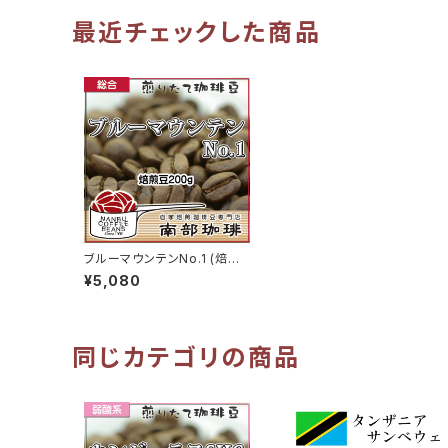
最近チェックした商品
ブルーマウンテンNo.1 (焙煎
豆200g)
¥5,080
同じカテゴリの商品