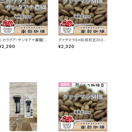
ニカラグア・サンタアナ農園(焙
グァテマラSHB(焙煎豆200
煎豆200g)
g)
¥2,290
¥2,320