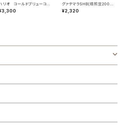
ハリオ コールドブリューコ
グァテマラSHB(焙煎豆200
ーヒーピッチャー・ライズ（CB
g)
¥3,300
¥2,320
R-12-B）