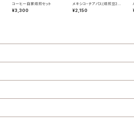
コーヒー自家焙煎セット
メキシコ・チアパス(焙煎豆20
0g)
¥3,300
¥2,150